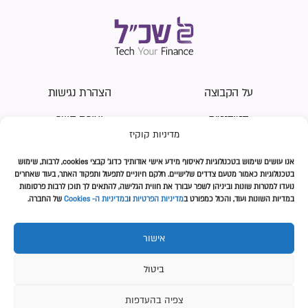
על הקבוצה
הצהרת נגישות
סטודנטים
יצירת קשר
מדיניות קוקיז
שכירים
מדיניות עוגיות (Cookies)
אנו עושים
שימוש בטכנולוגיות לאיסוף מידע אישי אודותיך כדוג' קבצי
cookies
, לרבות, שימוש
משכנתאות
מדיניות פרטיות
בטכנולוגיות כאמור מטעם צדדים שלישיים. חלקם חיוניים לתפעול ותפקוד האתר, בעוד שאחרים
נועדו למטרות שונות וביניהן
לשפר עבורך את חווית הגלישה, להתאים לך תוכן לרבות פרסומות
מהתקשורת
תנאי השימוש
במדיות השונות ועוד, והכול כמפורט ב
מדיניות הפרטיות
ו
במדיניות ה- Cookies
של החברה.
אישור
עקבו אחרינו
ביטול
צפיה בהעדפות
כל הזכויות שמורות לשכ״ל 2026