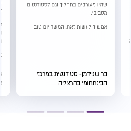
ה
שהיו מעורבים בתהליך וגם לסטודנטים
מי
מסביבי.
חו
אמשיך לעשות זאת, המשך יום טוב
וע
וה
מו
בר שניידמן- סטודנטית במרכז
ענ
הבינתחומי בהרצליה
מ