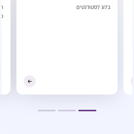
בלוג לסטודנטים
ת׳
כא