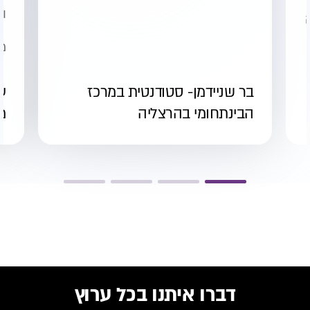
וה
מו
בר שניידמן- סטודנטית במרכז
ענ
הבינתחומי בהרצליה
מ
דברו איתנו בכל ערוץ