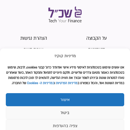
על הקבוצה
הצהרת נגישות
סטודנטים
יצירת קשר
מדיניות קוקיז
שכירים
מדיניות עוגיות (Cookies)
אנו עושים
שימוש בטכנולוגיות לאיסוף מידע אישי אודותיך כדוג' קבצי
cookies
, לרבות, שימוש
משכנתאות
מדיניות פרטיות
בטכנולוגיות כאמור מטעם צדדים שלישיים. חלקם חיוניים לתפעול ותפקוד האתר, בעוד שאחרים
נועדו למטרות שונות וביניהן
לשפר עבורך את חווית הגלישה, להתאים לך תוכן לרבות פרסומות
מהתקשורת
תנאי השימוש
במדיות השונות ועוד, והכול כמפורט ב
מדיניות הפרטיות
ו
במדיניות ה- Cookies
של החברה.
אישור
עקבו אחרינו
ביטול
צפיה בהעדפות
כל הזכויות שמורות לשכ״ל 2026