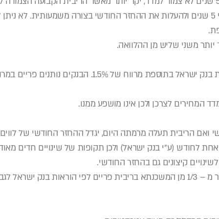
הריבית יכולה להשתנות אחרי 5 שנים ולהעלות את ההחזר החודשי בצורה משמעותית. 
 יותר משני שליש מן ההלוואה.
ריבית הפריים מורכבת מריבית בנק ישראל בתוספת מרווח של 5%
מדד המחירים לצרכן ולכן אינו מושפע ממנו.
שי ואם הריבית תעלה מרמתה היום, יגדל ההחזר החודשי של לווים.
אחת לחודש (ע"י בנק ישראל) ולכן תקופות של שינויים חדים מאו
לשינויים קיצונים גם בהחזר החודשי.
נכון להיום, לא ניתן לקחת יותר מ – 1/3 מן המשכנתא בריבית פריים לפי הוראות ב