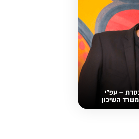
דת – עפ"י
שרד השיכון