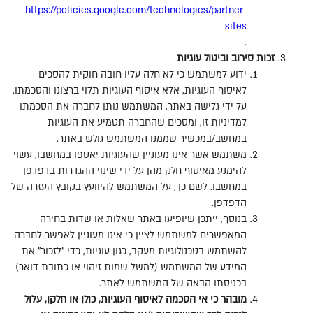
https://policies.google.com/technologies/partner-
sites
.
זכות
סירוב
וביטול
עוגיות
ידוע למשתמש כי לא חלה עליו חובה חוקית להסכים
לאיסוף העוגיות
,
אלא איסוף העוגיות תלוי ברצונו והסכמתו
.
על ידי גלישה באתר
,
המשתמש נותן לחברה את הסכמתו
למדיניות זו
,
ומסכים שהחברה תטמיע את העוגיות
במחשב
/
במכשיר שממנו המשתמש גולש באתר
.
משתמש אשר אינו מעוניין שהעוגיות יאספו במחשבו
,
עשוי
להימנע מאיסוף חלק מהן על ידי שינוי ההגדרות בדפדפן
במחשבו
.
לשם כך
,
על המשתמש להיוועץ בקובץ העזרה של
הדפדפן
.
בנוסף
,
ייתכן שיופיעו באתר שאלות או שדות בחירה
המאפשרים למשתמש לציין כי אינו מעוניין לאפשר לחברה
להשתמש בטכנולוגיות מעקב
,
כגון עוגיות
,
כדי
"
לזכור
"
את
המידע של המשתמש
(
למשל שמות זיהוי או כתובת דואר
)
בכניסתו הבאה של המשתמש לאתר
.
מובהר
כי
אי
הסכמה
לאיסוף
העוגיות
,
כולן
או
חלקן
,
עלול