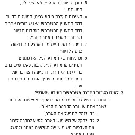
תוכן הדיוור בו התעניין ו
/
או עליו לחץ
המשתמש
;
השירותים
(
לרבות המוצרים
)
המוצגים בדיוור
בהם התעניין המשתמש ו
/
או שירותים אחרים
בהם התעניין המשתמש בעקבות הדיוור
(
לרבות במסגרת האתרים הנ
"
ל
);
המכשיר ו
/
או היישומון באמצעותם בוצעה
כניסה לדיוור
;
וכן ניתוח של המידע הנ
"
ל ו
/
או נתונים
הנגזרים מהמידע הנ
"
ל
,
לרבות כאלו שיש בהם
כדי ללמד על הרגלי הרכישה והצריכה של
המשתמש
,
תחומי עניין
,
העדפות המשתמש
ועוד
.
לאילו
מטרות
החברה
משתמשת
במידע
שנאסף
?
החברה תעשה שימוש במידע שנאסף באמצעות העוגיות
לצורך אחת או יותר מהמטרות הבאות
:
כדי לנהל ולתפעל את האתר
;
כדי להקל על השימוש באתר ולסייע לחברה לזכור
את העדפות השימוש של הגולשים באתר
(
למשל
:
שפת האתר
);