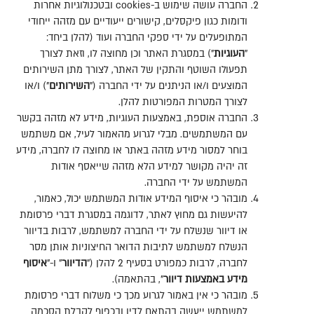
החברה עושה שימוש ב
-cookies
ובטכנולוגיות אחרות
ודומות כגון פיקסלים
,
קישורים ייעודיים עם מזהה ייחודי
המתופעלים על ידי ספקי החברה ועוד
(
להלן ביחד
:
"
העוגיות
")
במסגרת האתר וכן מחוצה לו
,
וזאת לצורך
תפעולו השוטף והתקין של האתר
,
לצורך מתן השירותים
המוצעים ו
/
או הניתנים על ידי החברה
("
השירותים
")
ו
/
או
לצורך המטרות המפורטות להלן
.
החברה אוספת
,
באמצעות העוגיות
,
מידע לא מזהה בקשר
עם המשתמשים
.
מבלי לגרוע מהאמור לעיל
,
אם משתמש
בוחר למסור מידע מזהה באתר או מחוצה לו לחברה
,
מידע
זה יהיה מקושר למידע הלא מזהה שייאסף אודות
המשתמש על ידי החברה
.
מובהר כי איסוף המידע אודות המשתמש יכול
,
כאמור
,
להיעשות גם מחוץ לאתר
,
לדוגמה במסגרת דברי פרסומת
או דיוור שנשלח על ידי החברה למשתמש
,
לרבות בדיוור
הנשלח למשתמש לתיבות הדואר החיצוניות אותן מסר
לחברה
,
לרבות כמפורט בסעיף
2
להלן
("
הדיוור
"
ו
-"
איסוף
מידע
באמצעות
דיוור
",
בהתאמה
).
מובהר כי אין באמור לגרוע מכך כי משלוח דברי פרסומת
למשתמש ייעשה בהתאם לדין ובכפוף לקבלת הסכמה