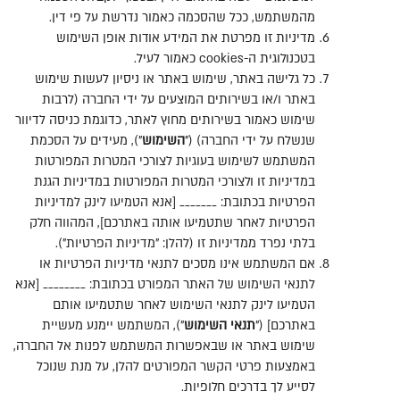
מהמשתמש
,
ככל שהסכמה כאמור נדרשת על פי דין
.
מדיניות זו מפרטת את המידע אודות אופן השימוש
בטכנולוגית ה
-cookies
כאמור לעיל
.
כל גלישה באתר
,
שימוש באתר או ניסיון לעשות שימוש
באתר ו
/
או בשירותים המוצעים על ידי החברה
(
לרבות
שימוש כאמור בשירותים מחוץ לאתר
,
כדוגמת כניסה לדיוור
שנשלח על ידי החברה
) ("
השימוש
"),
מעידים על הסכמת
המשתמש לשימוש בעוגיות לצורכי המטרות המפורטות
במדיניות זו ולצורכי המטרות המפורטות במדיניות הגנת
הפרטיות בכתובת
:
_______ [
אנא
הטמיעו
לינק
למדיניות
הפרטיות
לאחר
שתטמיעו
אותה
באתרכם
],
המהווה חלק
בלתי נפרד ממדיניות זו
(
להלן
: "
מדיניות הפרטיות
").
אם המשתמש אינו מסכים לתנאי מדיניות הפרטיות או
לתנאי השימוש של האתר המפורט בכתובת
:
________ [
אנא
הטמיעו
לינק
לתנאי
השימוש
לאחר
שתטמיעו
אותם
באתרכם
] ("
תנאי
השימוש
"),
המשתמש יימנע מעשיית
שימוש באתר או שבאפשרות המשתמש לפנות אל החברה
,
באמצעות פרטי הקשר המפורטים להלן
,
על מנת שנוכל
לסייע לך בדרכים חלופיות
.