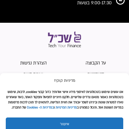
9:00-17:30 בשעות
על הקבוצה
הצהרת נגישות
סטודנטים
יצירת קשר
מדיניות קוקיז
שכירים
מדיניות עוגיות (Cookies)
אנו עושים
שימוש בטכנולוגיות לאיסוף מידע אישי אודותיך כדוג' קבצי
cookies
, לרבות, שימוש
משכנתאות
מדיניות פרטיות
בטכנולוגיות כאמור מטעם צדדים שלישיים. חלקם חיוניים לתפעול ותפקוד האתר, בעוד שאחרים
נועדו למטרות שונות וביניהן
לשפר עבורך את חווית הגלישה, להתאים לך תוכן לרבות פרסומות
מהתקשורת
תנאי השימוש
במדיות השונות ועוד, והכול כמפורט ב
מדיניות הפרטיות
ו
במדיניות ה- Cookies
של החברה.
אישור
עקבו אחרינו