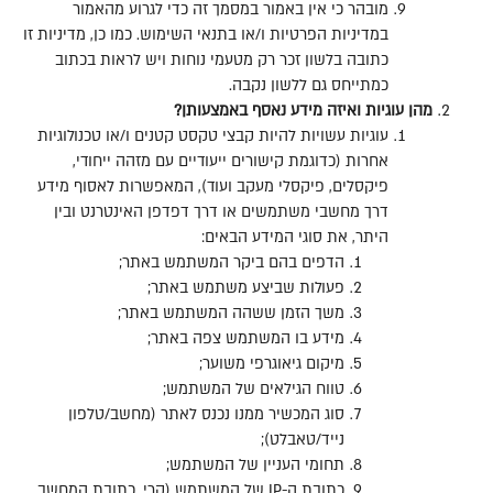
מובהר כי אין באמור במסמך זה כדי לגרוע מהאמור
במדיניות הפרטיות ו
/
או בתנאי השימוש
.
כמו כן
,
מדיניות זו
כתובה בלשון זכר רק מטעמי נוחות ויש לראות בכתוב
כמתייחס גם ללשון נקבה
.
מהן
עוגיות
ואיזה
מידע
נאסף
באמצעותן
?
עוגיות עשויות להיות קבצי טקסט קטנים ו
/
או טכנולוגיות
אחרות
(
כדוגמת קישורים ייעודיים עם מזהה ייחודי
,
פיקסלים
,
פיקסלי מעקב ועוד
),
המאפשרות לאסוף מידע
דרך מחשבי משתמשים או דרך דפדפן האינטרנט ובין
היתר
,
את סוגי המידע הבאים
:
הדפים בהם ביקר המשתמש באתר
;
פעולות שביצע משתמש באתר
;
משך הזמן ששהה המשתמש באתר
;
מידע בו המשתמש צפה באתר
;
מיקום גיאוגרפי משוער
;
טווח הגילאים של המשתמש
;
סוג המכשיר ממנו נכנס לאתר
(
מחשב
/
טלפון
נייד
/
טאבלט
);
תחומי העניין של המשתמש
;
כתובת ה
-IP
של המשתמש
(
קרי
,
כתובת המחשב