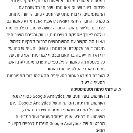
במסגרת איסוף המידע באמצעות הדיוור
,
לספקי שירותי
פרסום
,
דיוור ושיווק ו
/
או נותני שירותי תקשורת עם
המשתמשים
,
לרבות נותני שירותים לטיוב הדיוור וניתוחו
.
כמו כן
,
החברה תהא רשאית להעביר את המידע כאמור גם
לצדדים שלישיים אשר החברה עושה שימוש בפלטפורמות
שלהם לצורך אספקת השירותים
,
שיווק ומכירת השירותים
ו
/
או ניהול הקשר עם המשתמשים לרבות ספקיות לניהול
תיבות דואר אלקטרוני
(
כדוגמת
Gmail),
והשימוש בהן על
ידי הלקוח ייעשה בהתאם ובכפוף למדיניות הפרטיות של
כל פלטפורמה כאמור לעיל
,
כפי שתעודכן מעת לעת
,
ואשר
זמינה באתרי הפלטפורמות כאמור
.
העברת המידע כאמור בסעיף זה תהא למטרות המפורטות
בסעיף
4
לעיל
.
שירותי
ניתוח
וסטטיסטיקה
השימוש בשירותים של
Google Analytics
כפוף לתנאי
השימוש ומדיניות הפרטיות של
Google Analytics.
ניתן
ללמוד על המידע שנאסף במסגרת שירותים אלה
,
השימושים במידע
,
אופן ביטול העוגיות ועוד במדיניות
הפרטיות של
Google Analytics
הניתנת לצפייה בקישור
הבא
: