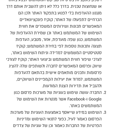
או שנחוצות טכנית
.
בדרך כלל לא ניתן להשבית אותם דרך
מנגנון ההעדפות בלי לפגוע בתפקוד האתר ולכן הם
הכרחיים לתפעולו של האתר
;
קוקיז
פונקציונאליים
המאפשרים תכונות ושירותים המשפרים את חווית
השימוש של המשתמש באתר וכן שמירת ההעדפות של
המשתמש
,
כגון שפה מועדפת
,
אזור
,
מטבע
,
העדפות
תצוגה ותכונות נוספות לפי בחירת המשתמש
;
קוקיז
סטטיסטיים
המשמשים למדידה וניתוח השימוש באתר
,
לצרכי שיפור חווית המשתמש וביצועי האתר
;
קוקיז
לצורכי
שיווק
ופרסום
המאפשרים לחברה ולשותפים שלה להציג
פרסומות ותכנים מותאמים אישית בהתאם להעדפות
המשתמש
,
למדוד את יעילות הקמפיינים השיווקיים
,
ולהגביל את תדירות הצגת המודעות
.
החברה עושה שימוש בעוגיות של מערכות פרסום כגון
Google
ו
-Facebook
אשר מנטרות את השימוש של
המשתמשים באתר
.
השימוש במידע שייאסף באמצעות העוגיות של מערכות
הפרסום כאמור לעיל
,
כפוף לתנאי השימוש ומדיניות
הפרטיות של החברות כאמור וכן של עוגיות של צדדים