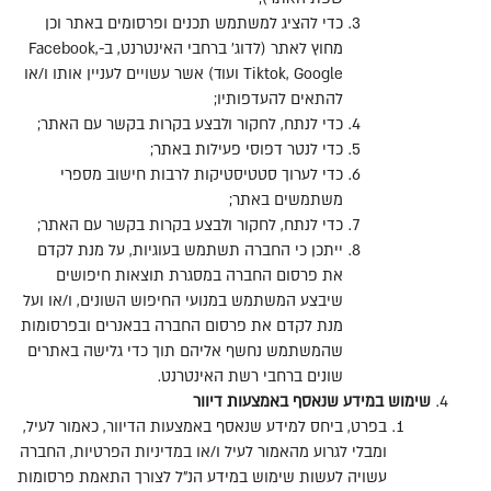
כדי להציג למשתמש תכנים ופרסומים באתר וכן
מחוץ לאתר
(
לדוג
'
ברחבי האינטרנט
,
ב
-Facebook,
Tiktok, Google
ועוד
)
אשר עשויים לעניין אותו ו
/
או
להתאים להעדפותיו
;
כדי לנתח
,
לחקור ולבצע בקרות בקשר עם האתר
;
כדי לנטר דפוסי פעילות באתר
;
כדי לערוך סטטיסטיקות לרבות חישוב מספרי
משתמשים באתר
;
כדי לנתח
,
לחקור ולבצע בקרות בקשר עם האתר
;
ייתכן כי החברה תשתמש בעוגיות
,
על מנת לקדם
את פרסום החברה במסגרת תוצאות חיפושים
שיבצע המשתמש במנועי החיפוש השונים
,
ו
/
או ועל
מנת לקדם את פרסום החברה בבאנרים ובפרסומות
שהמשתמש נחשף אליהם תוך כדי גלישה באתרים
שונים ברחבי רשת האינטרנט
.
שימוש
במידע
שנאסף
באמצעות
דיוור
בפרט
,
ביחס למידע שנאסף באמצעות הדיוור
,
כאמור לעיל
,
ומבלי לגרוע מהאמור לעיל ו
/
או במדיניות הפרטיות
,
החברה
עשויה לעשות שימוש במידע הנ
"
ל לצורך התאמת פרסומות