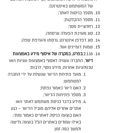
של המשתמש באינטרנט
);
מספר כניסות לאתר
;
מספר ההקלקות
;
רזולוציית מסך
;
סוג מערכת הפעלה וגרסתה
;
סוג דפדפן אינטרנט
,
גרסתו והעדפת שפה
;
שמות דומיינים ועוד
.
2.1.16.
בפרט
,
במקרה
של
איסוף
מידע
באמצעות
דיוור
,
החברה עשויה לאסוף באמצעות עוגיות ו
/
או
טכנולוגיות אחרות
,
מידע נוסף
,
לרבות
:
מועד פתיחת הדיוור שנשלח על ידי החברה
למשתמש
;
האם דיוור כאמור נפתח
;
מספר פתיחות הדיוור
;
מידע בדבר כניסת משתמש לאתר ו
/
או
אתרים אחרים אליהם מוביל הדיוור
–
כגון
האם בוצעה כניסה לאתרים כאמור ומתי
,
באילו עמודים באתרים הנ
"
ל בוצעה גלישה
ולמשך כמה זמן
;