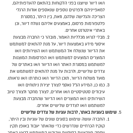
ו
/
או דיוור שיוצגו בפני הלקוחות בהתאם להעדפותיהם
,
למאפייניהם ולפרטים נוספים שנאספים אודות הרגלי
הצריכה והגלישה שלהם
,
וזאת
,
בין היתר
,
במסגרת
פלטפורמות פרסום
,
באמצעים אליהם נשלח דיוור
,
וכן
באתרי אינטרנט אחרים
.
מבלי לגרוע מכלליות האמור
,
מובהר כי החברה מבצעת
איסוף מידע באמצעות דיוור
,
על מנת להתאים למשתמש
את הדיוור שנשלח אל המשתמש ו
/
או השירותים ו
/
או
המוצרים המוצעים למשתמש ו
/
או הפרסומות המוצגות
למשתמש במסגרת האתר ו
/
או הדיוור ו
/
או באתרים של
צדדים שלישיים
,
ולרבות על מנת להתאים למשתמש את
מועד משלוח הדיוור
,
תוכן הדיוור ו
/
או כותרתו ו
/
או נראותו
.
כמו כן
,
המידע הנ
"
ל נאסף לצורך יצירת ניתוחים ו
/
או
עיבודים סטטיסטיים ו
/
או אחרים
,
לצורך מחקר ולצורך טיוב
השירותים ו
/
או המוצרים ו
/
או הדיוור שהחברה מבצעת
למשתמש ו
/
או לצדדים שלישיים אחרים
.
שימוש
בעוגיות
באתר
,
לרבות
עוגיות
של
צדדים
שלישיים
החברה עושה שימוש בסוגים שונים של עוגיות ובין היתר
,
קוקיז
הכרחיים
שנדרשים כדי שהאתר יעבוד באופן תקין
ויספק פונקציות בסיסיות שביקש המשתמש לבצע באתר